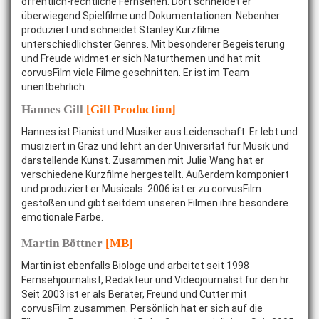
öffentlich-rechtliche Fernsehen. Dort schneidet er
überwiegend Spielfilme und Dokumentationen. Nebenher
produziert und schneidet Stanley Kurzfilme
unterschiedlichster Genres. Mit besonderer Begeisterung
und Freude widmet er sich Naturthemen und hat mit
corvusFilm viele Filme geschnitten. Er ist im Team
unentbehrlich.
Hannes Gill
[Gill Production]
Hannes ist Pianist und Musiker aus Leidenschaft. Er lebt und
musiziert in Graz und lehrt an der Universität für Musik und
darstellende Kunst. Zusammen mit Julie Wang hat er
verschiedene Kurzfilme hergestellt. Außerdem komponiert
und produziert er Musicals. 2006 ist er zu corvusFilm
gestoßen und gibt seitdem unseren Filmen ihre besondere
emotionale Farbe.
Martin Böttner
[MB]
Martin ist ebenfalls Biologe und arbeitet seit 1998
Fernsehjournalist, Redakteur und Videojournalist für den hr.
Seit 2003 ist er als Berater, Freund und Cutter mit
corvusFilm zusammen. Persönlich hat er sich auf die