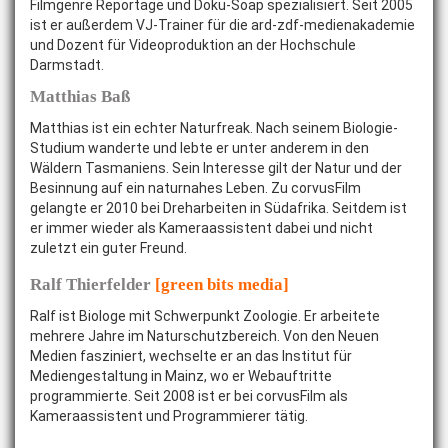
Filmgenre Reportage und Doku-Soap spezialisiert. Seit 2005
ist er außerdem VJ-Trainer für die ard-zdf-medienakademie
und Dozent für Videoproduktion an der Hochschule
Darmstadt.
Matthias Baß
Matthias ist ein echter Naturfreak. Nach seinem Biologie-
Studium wanderte und lebte er unter anderem in den
Wäldern Tasmaniens. Sein Interesse gilt der Natur und der
Besinnung auf ein naturnahes Leben. Zu corvusFilm
gelangte er 2010 bei Dreharbeiten in Südafrika. Seitdem ist
er immer wieder als Kameraassistent dabei und nicht
zuletzt ein guter Freund.
Ralf Thierfelder
[green bits media]
Ralf ist Biologe mit Schwerpunkt Zoologie. Er arbeitete
mehrere Jahre im Naturschutzbereich. Von den Neuen
Medien fasziniert, wechselte er an das Institut für
Mediengestaltung in Mainz, wo er Webauftritte
programmierte. Seit 2008 ist er bei corvusFilm als
Kameraassistent und Programmierer tätig.